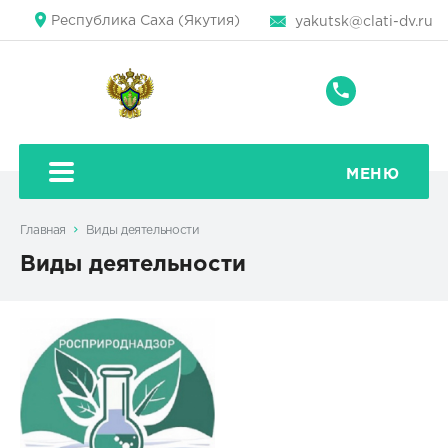
Республика Саха (Якутия)
yakutsk@clati-dv.ru
+7
(4112)
32-
23-
МЕНЮ
20
Главная
Виды деятельности
Виды деятельности