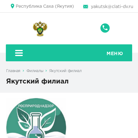
Республика Саха (Якутия)
yakutsk@clati-dv.ru
+7
(4112)
32-
23-
МЕНЮ
20
Главная
Филиалы
Якутский филиал
Якутский филиал