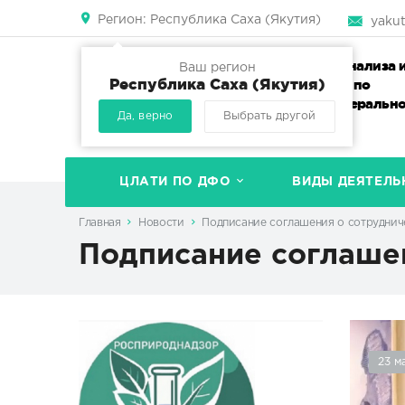
Регион:
Республика Саха (Якутия)
yakut
Центр лабораторного анализа 
Ваш регион
Республика Саха (Якутия)
технических измерений по
Дальневосточному федеральн
Да, верно
Выбрать другой
округу
ЦЛАТИ ПО ДФО
ВИДЫ ДЕЯТЕЛЬ
Главная
Новости
Подписание соглашения о сотруднич
Подписание соглашен
23 м