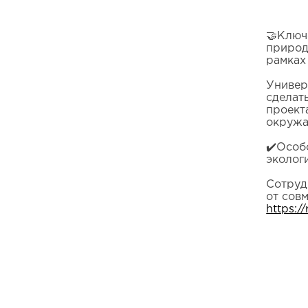
🤝Ключ
природ
рамках
Универ
сделат
проект
окружа
✔️Особ
эколог
Сотруд
от сов
https:/