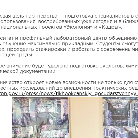
евая цель партнерства — подготовка специалистов в 
опользования, востребованных уже сегодня и в ближ
 национальных проектов «Экология» и «Кадры».
ситет и профильный лабораторный центр объединяют 
ь обучение максимально прикладным. Студенты смогут
ах, проходить стажировки и работать с современными
ющей среды.
ое внимание будет уделено подготовке экологов, хим
ической документации.
ничество откроет новые возможности не только для с
местных исследований до внедрения практических р
/rpn.gov.ru/press/news/tikhookeanskiy_gosudarstvennyy_